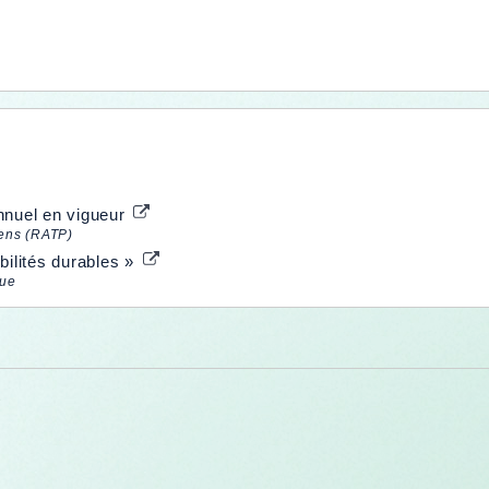
nnuel en vigueur
iens (RATP)
bilités durables »
que
e