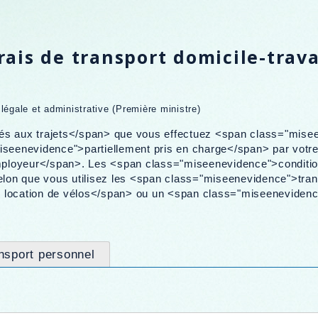
is de transport domicile-trava
n légale et administrative (Première ministre)
és aux trajets</span> que vous effectuez <span class="misee
miseenevidence">partiellement pris en charge</span> par votr
mployeur</span>. Les <span class="miseenevidence">conditio
elon que vous utilisez les <span class="miseenevidence">tr
e location de vélos</span> ou un <span class="miseeneviden
nsport personnel