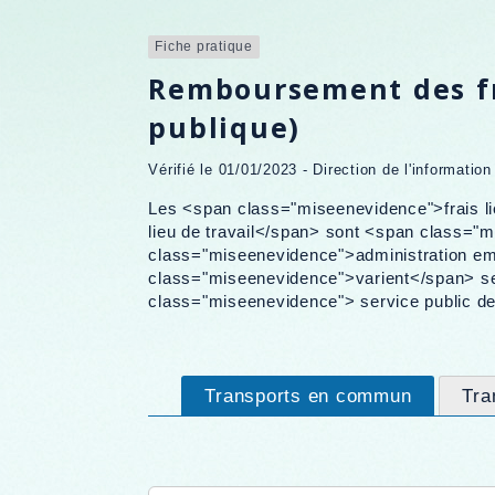
Fiche pratique
Remboursement des fra
publique)
Vérifié le 01/01/2023 - Direction de l'informatio
Les <span class="miseenevidence">frais li
lieu de travail</span> sont <span class="
class="miseenevidence">administration e
class="miseenevidence">varient</span> s
class="miseenevidence"> service public d
Transports en commun
Tra