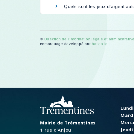
Quels sont les jeux d'argent au
©
Direction de l'information légale et administrativ
comarquage developpé par
baseo.io
Lundi
Mardi
Mercr
Mairie de Trémentines
Jeudi 
1 rue d’Anjou