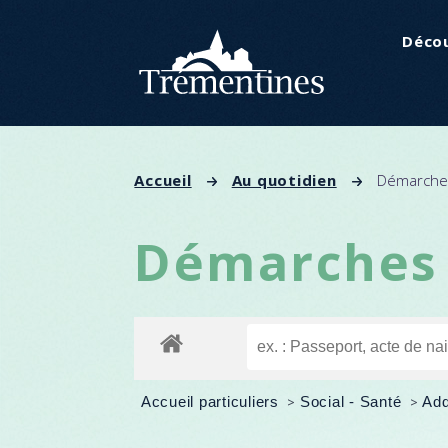
Panneau de gestion des cookies
Décou
Accueil
Au quotidien
Démarches
Démarches 
Accueil particuliers
>
Social - Santé
>
Add