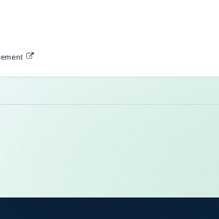
aiement
e