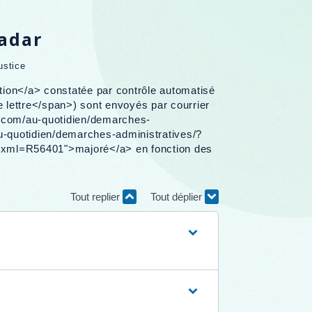
radar
ustice
ion</a> constatée par contrôle automatisé
e lettre</span>) sont envoyés par courrier
nes.com/au-quotidien/demarches-
u-quotidien/demarches-administratives/?
/?xml=R56401">majoré</a> en fonction des
Tout replier
Tout déplier