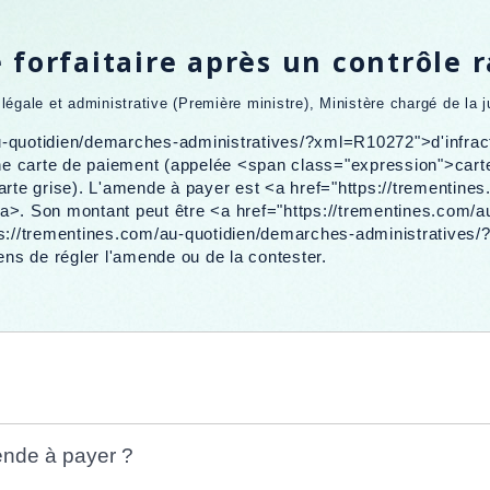
forfaitaire après un contrôle 
n légale et administrative (Première ministre), Ministère chargé de la j
u-quotidien/demarches-administratives/?xml=R10272">d'infract
 une carte de paiement (appelée <span class="expression">cart
n (carte grise). L'amende à payer est <a href="https://trementi
a>. Son montant peut être <a href="https://trementines.com/a
://trementines.com/au-quotidien/demarches-administratives
ens de régler l'amende ou de la contester.
ende à payer ?