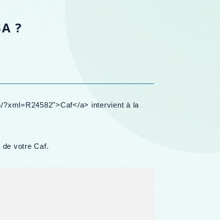
SA ?
es/?xml=R24582">Caf</a> intervient à la
 de votre Caf.