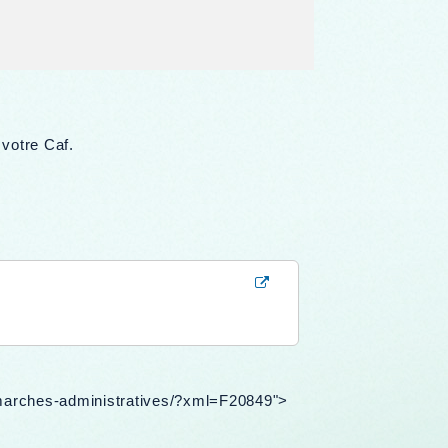
 votre Caf.
demarches-administratives/?xml=F20849">