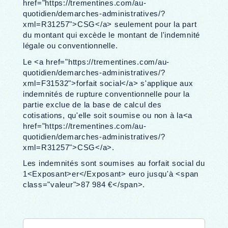
href="https://trementines.com/au-
quotidien/demarches-administratives/?
xml=R31257">CSG</a> seulement pour la part
du montant qui excède le montant de l'indemnité
légale ou conventionnelle.
Le <a href="https://trementines.com/au-
quotidien/demarches-administratives/?
xml=F31532">forfait social</a> s'applique aux
indemnités de rupture conventionnelle pour la
partie exclue de la base de calcul des
cotisations, qu'elle soit soumise ou non à la<a
href="https://trementines.com/au-
quotidien/demarches-administratives/?
xml=R31257">CSG</a>.
Les indemnités sont soumises au forfait social du
1<Exposant>er</Exposant> euro jusqu'à <span
class="valeur">87 984 €</span>.