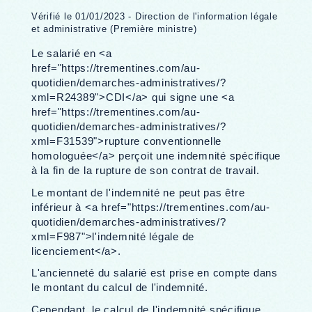
Vérifié le 01/01/2023 - Direction de l'information légale
et administrative (Première ministre)
Le salarié en <a
href="https://trementines.com/au-
quotidien/demarches-administratives/?
xml=R24389">CDI</a> qui signe une <a
href="https://trementines.com/au-
quotidien/demarches-administratives/?
xml=F31539">rupture conventionnelle
homologuée</a> perçoit une indemnité spécifique
à la fin de la rupture de son contrat de travail.
Le montant de l'indemnité ne peut pas être
inférieur à <a href="https://trementines.com/au-
quotidien/demarches-administratives/?
xml=F987">l'indemnité légale de
licenciement</a>.
L'ancienneté du salarié est prise en compte dans
le montant du calcul de l'indemnité.
Cependant, le calcul de l'indemnité spécifique