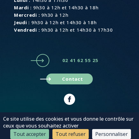
Lundi :
14h30 à 17h30
Mardi :
9h30 à 12h et 14h30 à 18h
Mercredi :
9h30 à 12h
Jeudi :
9h30 à 12h et 14h30 à 18h
Vendredi :
9h30 à 12h et 14h30 à 17h30
02 41 62 55 25
Contact
Plan du site
Mentions légales
Ce site utilise des cookies et vous donne le contrôle sur
© MonaGraphic 2022
ceux que vous souhaitez activer
Tout accepter
Tout refuser
Personnaliser