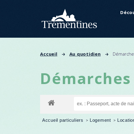
Panneau de gestion des cookies
Décou
Accueil
Au quotidien
Démarches
Démarches 
Accueil particuliers
>
Logement
>
Locatio