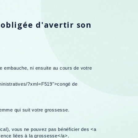
obligée d'avertir son
re embauche, ni ensuite au cours de votre
ministratives/?xml=F519">congé de
-femme qui suit votre grossesse.
dical), vous ne pouvez pas bénéficier des <a
ence liées à la grossesse</a>.