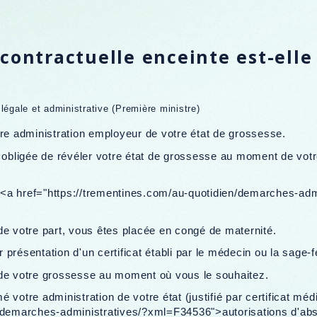
contractuelle enceinte est-elle 
n légale et administrative (Première ministre)
tre administration employeur de votre état de grossesse.
s obligée de révéler votre état de grossesse au moment de vot
 <a href="https://trementines.com/au-quotidien/demarches-ad
 votre part, vous êtes placée en congé de maternité.
présentation d'un certificat établi par le médecin ou la sage
 de votre grossesse au moment où vous le souhaitez.
 votre administration de votre état (justifié par certificat mé
n/demarches-administratives/?xml=F34536">autorisations d'abs