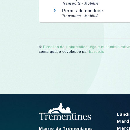
Transports - Mobilité
Permis de conduire
Transports - Mobilité
©
Direction de l'information légale et administrativ
comarquage developpé par
baseo.io
Lundi
Mardi
Mercr
Mairie de Trémentines