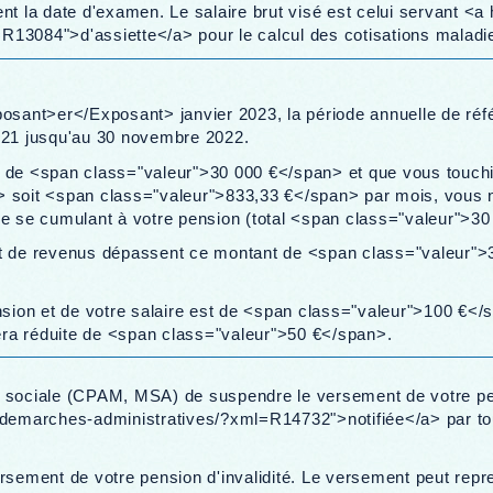
la date d'examen. Le salaire brut visé est celui servant <a 
13084">d'assiette</a> pour le calcul des cotisations maladie, 
osant>er</Exposant> janvier 2023, la période annuelle de réf
1 jusqu'au 30 novembre 2022.
ut de <span class="valeur">30 000 €</span> et que vous touchi
 soit <span class="valeur">833,33 €</span> par mois, vous n
e se cumulant à votre pension (total <span class="valeur">30
é et de revenus dépassent ce montant de <span class="valeur"
nsion et de votre salaire est de <span class="valeur">100 €</
sera réduite de <span class="valeur">50 €</span>.
é sociale (CPAM, MSA) de suspendre le versement de votre p
n/demarches-administratives/?xml=R14732">notifiée</a> par t
rsement de votre pension d'invalidité. Le versement peut repr