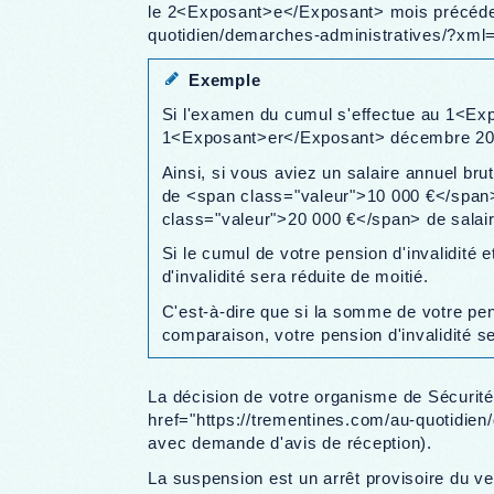
le 2<Exposant>e</Exposant> mois précédent 
quotidien/demarches-administratives/?xml=R
Exemple
Si l'examen du cumul s'effectue au 1<Exp
1<Exposant>er</Exposant> décembre 202
Ainsi, si vous aviez un salaire annuel br
de <span class="valeur">10 000 €</span>
class="valeur">20 000 €</span> de salair
Si le cumul de votre pension d'invalidit
d'invalidité sera réduite de moitié.
C'est-à-dire que si la somme de votre pe
comparaison, votre pension d'invalidité 
La décision de votre organisme de Sécurit
href="https://trementines.com/au-quotidie
avec demande d'avis de réception).
La suspension est un arrêt provisoire du ve