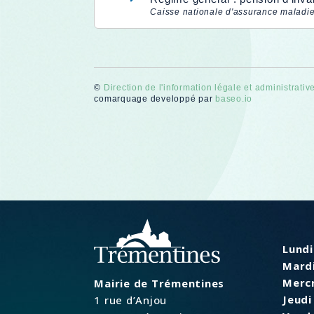
Caisse nationale d'assurance maladi
©
Direction de l'information légale et administrativ
comarquage developpé par
baseo.io
Lundi
Mardi
Mercr
Mairie de Trémentines
Jeudi 
1 rue d’Anjou